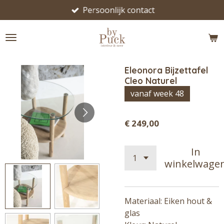
Persoonlijk contact
Ga
direct
naar
de
hoofdinhoud
Eleonora Bijzettafel
Cleo Naturel
vanaf week 48
€ 249,00
In
winkelwage
Materiaal: Eiken hout &
glas