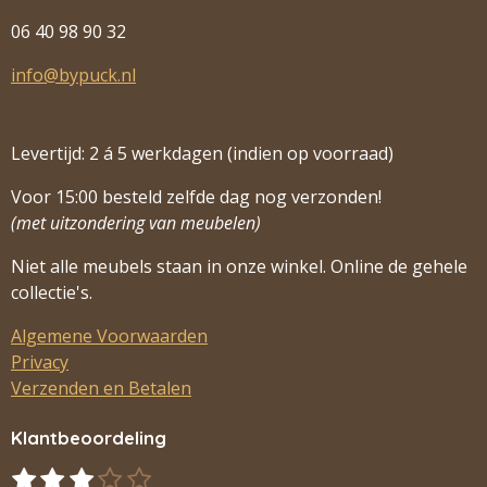
06 40 98 90 32
info@bypuck.nl
Levertijd: 2 á 5 werkdagen (indien op voorraad)
Voor 15:00 besteld zelfde dag nog verzonden!
(met uitzondering van meubelen)
Niet alle meubels staan in onze winkel. Online de gehele
collectie's.
Algemene Voorwaarden
Privacy
Verzenden en Betalen
Klantbeoordeling
1
2
3
4
5
S
R