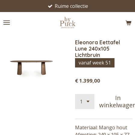
Ruime collectie
Ga
direct
naar
de
hoofdinhoud
Eleonora Eettafel
Lune 240x105
Lichtbruin
vanaf week 51
€ 1.399,00
In
winkelwage
Materiaal:
Mango hout
Afmeting: 240 x 105 x 77