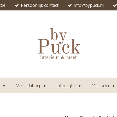
tie
Persoonlijk contact
info@bypuck.nl
n
Verlichting
Lifestyle
Merken