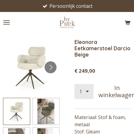
Persoonlijk contact
Ga
direct
naar
de
hoofdinhoud
Eleonora
Eetkamerstoel Darcio
Beige
€ 249,00
In
winkelwage
Materiaal: Stof & foam,
metaal
Stof: Gleam