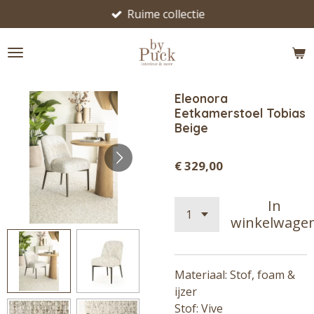
Ruime collectie
Ga
direct
naar
de
hoofdinhoud
Eleonora
Eetkamerstoel Tobias
Beige
€ 329,00
In
winkelwage
Materiaal: Stof, foam &
ijzer
Stof: Vive