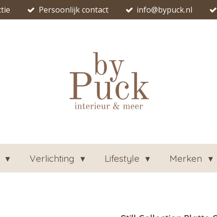
tie
Persoonlijk contact
info@bypuck.nl
n
Verlichting
Lifestyle
Merken