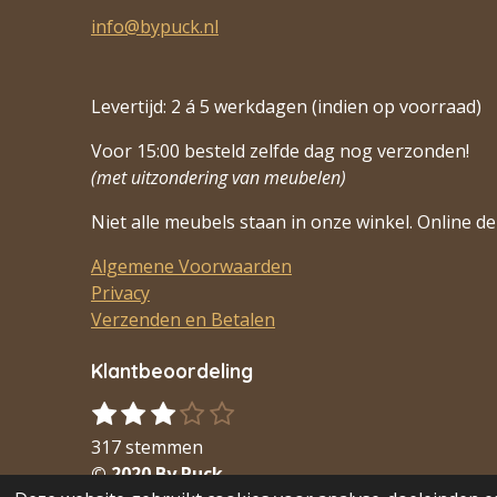
info@bypuck.nl
Levertijd: 2 á 5 werkdagen (indien op voorraad)
Voor 15:00 besteld zelfde dag nog verzonden!
(met uitzondering van meubelen)
Niet alle meubels staan in onze winkel. Online de 
Algemene Voorwaarden
Privacy
Verzenden en Betalen
Klantbeoordeling
1
2
3
4
5
S
R
s
s
s
s
s
t
a
317 stemmen
t
t
t
t
t
e
t
© 2020 By Puck
m
e
e
e
e
e
i