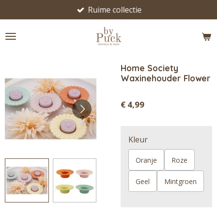
Ruime collectie
Ga
direct
naar
de
hoofdinhoud
Home Society
Waxinehouder Flower
€ 4,99
Kleur
Oranje
Roze
Geel
Mintgroen