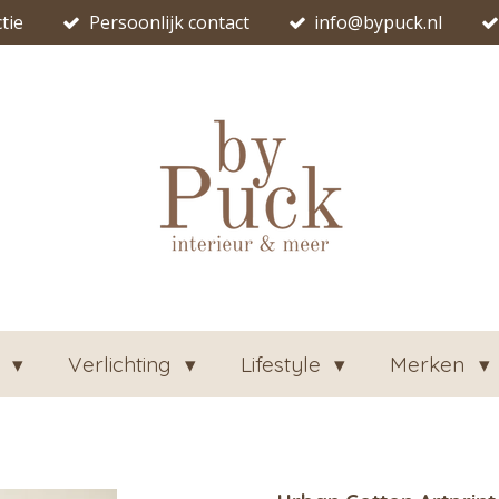
tie
Persoonlijk contact
info@bypuck.nl
n
Verlichting
Lifestyle
Merken