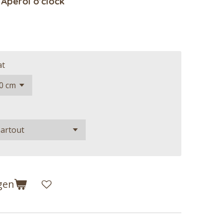
 Aperol o'clock
at
gen