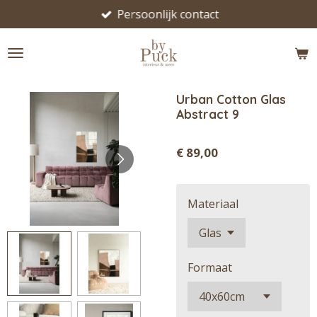
Persoonlijk contact
Ga
direct
naar
de
hoofdinhoud
Urban Cotton Glas
Abstract 9
€ 89,00
Materiaal
Formaat