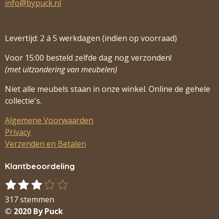
info@bypuck.nl
Levertijd: 2 á 5 werkdagen (indien op voorraad)
Voor 15:00 besteld zelfde dag nog verzonden!
(met uitzondering van meubelen)
Niet alle meubels staan in onze winkel. Online de gehele
collectie's.
Algemene Voorwaarden
Privacy
Verzenden en Betalen
Klantbeoordeling
1
2
3
4
5
S
R
s
s
s
s
s
t
a
317 stemmen
t
t
t
t
t
e
t
© 2020 By Puck
m