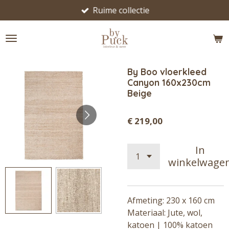
Ruime collectie
Ga
direct
naar
de
hoofdinhoud
By Boo vloerkleed
Canyon 160x230cm
Beige
€ 219,00
In
winkelwage
Afmeting: 230 x 160 cm
Materiaal: Jute, wol,
katoen | 100% katoen