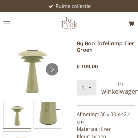
Ruime collectie
Ga
direct
naar
de
hoofdinhoud
By Boo Tafellamp Tier
Groen
€ 109,00
In
winkelwage
Afmeting: 30 x 30 x 42,4
cm
Materiaal: Ijzer
Kleur: Groen