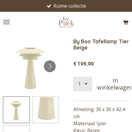
Ruime collectie
Ga
direct
naar
de
hoofdinhoud
By Boo Tafellamp Tier
Beige
€ 109,00
In
winkelwage
Afmeting: 30 x 30 x 42,4
cm
Materiaal: Ijzer
Kleur: Beige