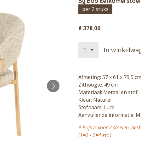
By Boo Eetkamerstoel
per 2 stuks
€ 378,00
In winkelwa
Afmeting: 57 x 61 x 79,5 c
Zithoogte: 49 cm
Materiaal: Metaal en stof
Kleur: Naturel
Stofnaam: Luce
Aanvullende informatie: M
* Prijs is voor 2 stoelen, bes
(1=2 - 2=4 etc )