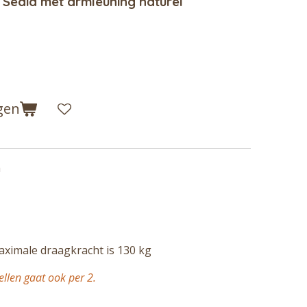
 Sedia met armleuning naturel
gen
m
aximale draagkracht is 130 kg
tellen gaat ook per 2.