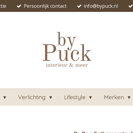
tie
Persoonlijk contact
info@bypuck.nl
n
Verlichting
Lifestyle
Merken