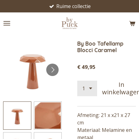
Ruime collectie
Ga
direct
naar
de
hoofdinhoud
By Boo Tafellamp
Blocci Caramel
€ 49,95
In
winkelwage
Afmeting: 21 x x21 x 27
cm
Materiaal: Melamine en
metaal