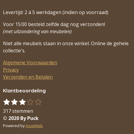
Levertijd: 2 á 5 werkdagen (indien op voorraad)
Voor 15:00 besteld zelfde dag nog verzonden!
(met uitzondering van meubelen)
Niet alle meubels staan in onze winkel. Online de gehele
collectie's.
Algemene Voorwaarden
Privacy
Verzenden en Betalen
Klantbeoordeling
1
2
3
4
5
S
R
s
s
s
s
s
t
a
317 stemmen
t
t
t
t
t
e
t
© 2020 By Puck
m
e
e
e
e
e
i
Powered by
JouwWeb
m
r
r
r
r
r
n